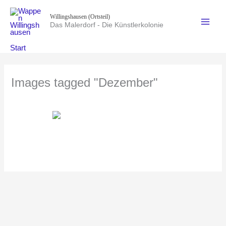
Zum
Willingshausen (Ortsteil)
Inhalt
Das Malerdorf - Die Künstlerkolonie
springen
Start
Images tagged "Dezember"