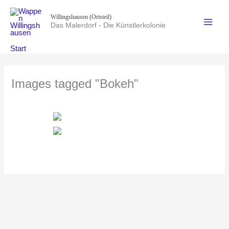
Zum
Willingshausen (Ortsteil)
Inhalt
Das Malerdorf - Die Künstlerkolonie
springen
Start
Images tagged "Bokeh"