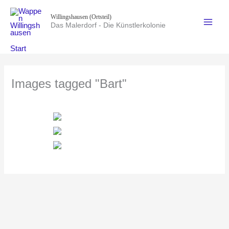
Zum
Willingshausen (Ortsteil)
Inhalt
Das Malerdorf - Die Künstlerkolonie
springen
Start
Images tagged "Bart"