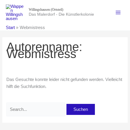
Zum
Willingshausen (Ortsteil)
Inhalt
Das Malerdorf - Die Künstlerkolonie
springen
Start
Webmistress
Autorenname:
Webmistress
Das Gesuchte konnte leider nicht gefunden werden. Vielleicht
hilft die Suchfunktion.
Suchen
nach: