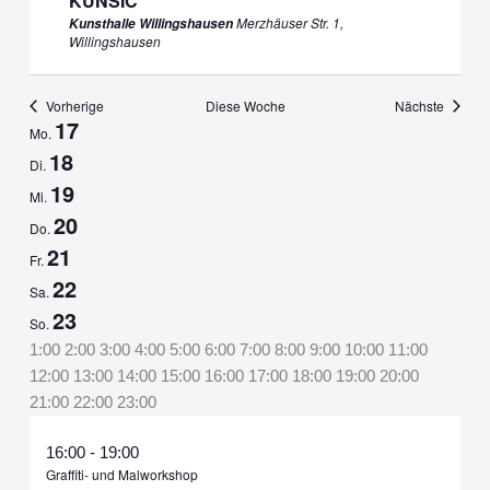
KUNŠIČ
Merzhäuser Str. 1,
Kunsthalle Willingshausen
Willingshausen
Vorherige
Diese Woche
Nächste
17
Woche
Mo.
von
18
Di.
Veranstaltungen
19
Mi.
20
Do.
21
Fr.
22
Sa.
23
So.
0:00
1:00
2:00
3:00
4:00
5:00
6:00
7:00
8:00
9:00
10:00
11:00
12:00
13:00
14:00
15:00
16:00
17:00
18:00
19:00
20:00
0:00
21:00
22:00
23:00
Montag,
November
16:00
-
19:00
November
Graffiti- und Malworkshop
17,
17,