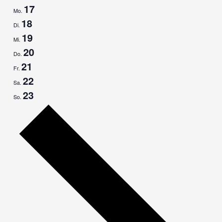
17
Mo.
18
Di.
19
Mi.
20
Do.
21
Fr.
22
Sa.
23
So.
Nächste
Woche