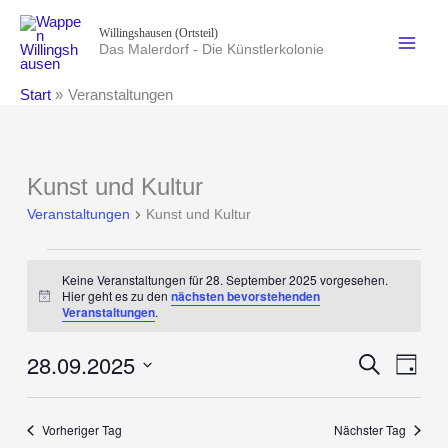
Zum
Willingshausen (Ortsteil)
Inhalt
Das Malerdorf - Die Künstlerkolonie
springen
Start
Veranstaltungen
Kunst und Kultur
Veranstaltungen
Kunst und Kultur
Veranstaltungen
Keine Veranstaltungen für 28. September 2025 vorgesehen.
für
Hier geht es zu den
nächsten bevorstehenden
Hinweis
28.
Veranstaltungen
.
September
2025
28.09.2025
Veranstaltung
Suche
Verans
Tag
Suche
Ansich
Datum
und
Naviga
wählen.
Vorheriger Tag
Nächster Tag
Ansichten,