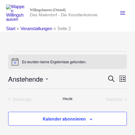
Zum
Willingshausen (Ortsteil)
Inhalt
Das Malerdorf - Die Künstlerkolonie
springen
Start
Veranstaltungen
Seite 2
Veranstaltungen
Es wurden keine Ergebnisse gefunden.
Hinweis
Anstehende
Veranstaltung
Suche
Verans
Liste
Suche
Ansich
Datum
und
Naviga
wählen.
Vorherige
Heute
Nächste
Ansichten,
Veranstaltungen
Veranstalt
Navigation
Kalender abonnieren