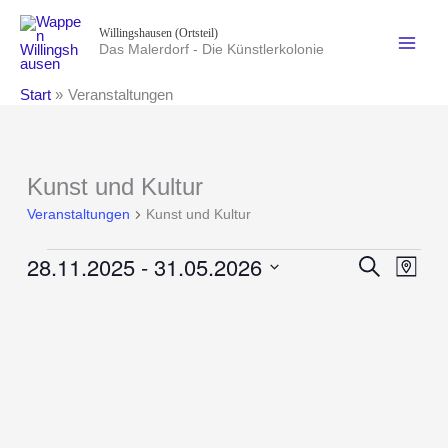
Zum
Willingshausen (Ortsteil)
Inhalt
Das Malerdorf - Die Künstlerkolonie
springen
Start
Veranstaltungen
Kunst und Kultur
Veranstaltungen
Kunst und Kultur
28.11.2025
 - 
31.05.2026
Veranstaltungen
Veranstaltung
Suche
Verans
Karte
Suche
Ansich
Datum
und
Naviga
auswählen.
Ansichten,
Navigation