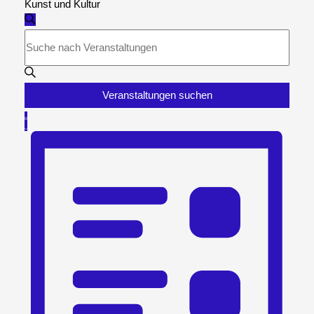
Kunst und Kultur
Veranstaltungen
Veranstaltungen
Suche
Suche
Bitte
und
Schlüsselwort
Ansichten,
eingeben.
Navigation
Suche
Veranstaltungen suchen
nach
Veranstaltung
Veranstaltungen
Liste
Ansichten-
Schlüsselwort.
Navigation