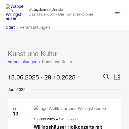
Zum
Willingshausen (Ortsteil)
Inhalt
Das Malerdorf - Die Künstlerkolonie
springen
Start
Veranstaltungen
Kunst und Kultur
Veranstaltungen
Kunst und Kultur
13.06.2025
 - 
29.10.2025
Veranstaltungen
Veranstaltung
Suche
Verans
Liste
Suche
Ansich
Datum
Juni 2025
und
Naviga
wählen.
Ansichten,
Navigation
FR.
13
13. Juni 2025 ● 19:00
-
22:00
Willingshäuser Hofkonzerte mit