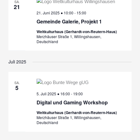
SA.
21
Gemeinde
21. Juni 2025 ● 10:00
-
15:00
Galerie,
Gemeinde Galerie, Projekt 1
Projekt
1
Weltkulturhaus (Gerhardt-von-Reutern-Haus)
Merzhäuser Straße 1, Willingshausen,
Deutschland
Juli 2025
SA.
5
Digital
5. Juli 2025 ● 16:00
-
19:00
und
Digital und Gaming Workshop
Gaming
Workshop
Weltkulturhaus (Gerhardt-von-Reutern-Haus)
Merzhäuser Straße 1, Willingshausen,
Deutschland