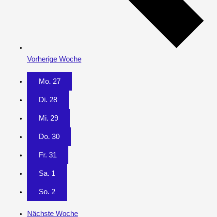
Vorherige Woche
Mo.
27
Di.
28
Mi.
29
Do.
30
Fr.
31
Sa.
1
So.
2
Nächste Woche