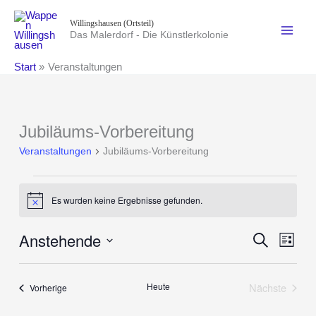
Zum
Willingshausen (Ortsteil)
Inhalt
Das Malerdorf - Die Künstlerkolonie
springen
Start
Veranstaltungen
Jubiläums-Vorbereitung
Veranstaltungen
Jubiläums-Vorbereitung
Veranstaltungen
Es wurden keine Ergebnisse gefunden.
Hinweis
Anstehende
Veranstaltung
Suche
Verans
Liste
Suche
Ansich
Datum
und
Naviga
wählen.
Heute
Nächste
Veranstaltungen
Vorherige
Ansichten,
Veranstalt
Navigation