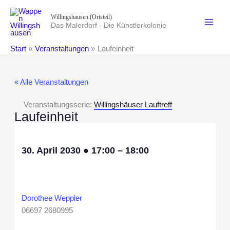
Zum
Willingshausen (Ortsteil)
Inhalt
Das Malerdorf - Die Künstlerkolonie
springen
Start
Veranstaltungen
Laufeinheit
« Alle Veranstaltungen
Veranstaltungsserie:
Willingshäuser Lauftreff
Laufeinheit
30. April 2030
●
17:00
–
18:00
Dorothee Weppler
06697 2680995